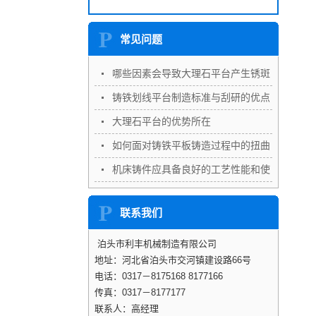
常见问题
哪些因素会导致大理石平台产生锈斑
铸铁划线平台制造标准与刮研的优点
大理石平台的优势所在
如何面对铸铁平板铸造过程中的扭曲
变形
机床铸件应具备良好的工艺性能和使
用性能
联系我们
泊头市利丰机械制造有限公司
地址：河北省泊头市交河镇建设路66号
电话：0317－8175168 8177166
传真：0317－8177177
联系人：高经理