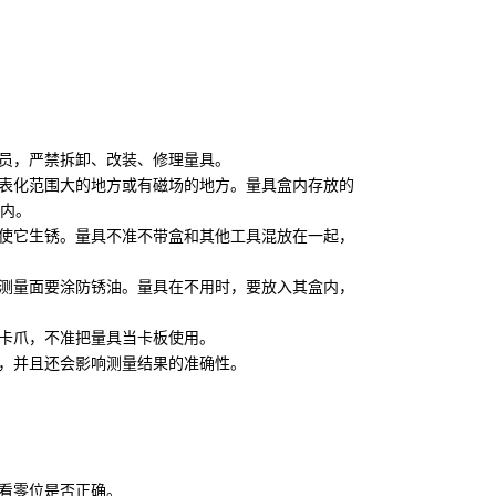
人员，严禁拆卸、改装、修理量具。
度表化范围大的地方或有磁场的地方。量具盒内存放的
内。
，使它生锈。量具不准不带盒和其他工具混放在一起，
在测量面要涂防锈油。量具在不用时，要放入其盒内，
两卡爪，不准把量具当卡板使用。
损，并且还会影响测量结果的准确性。
，看零位是否正确。