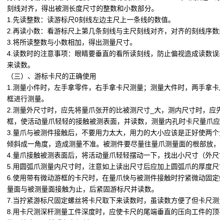
刻线对齐，得出被测长度尺寸的整数和小数部分。
1.先读整数：读游标尺0刻线左边主尺上一条线的数值。
2.再读小数：看游标尺上第几条刻线与主尺刻线对齐，对齐的刻线序
3.将所读整数与小数相加，得出测量尺寸。
4.读数时的注意事项：眼睛要垂直的看所读刻线，防止偏视造成读数
来读数。
（三）、游标卡尺的正确使用
1.测量小件时，左手拿零件，右手拿卡尺测量；测量大件时，两手拿
框进行测量。
2.测量外尺寸时，应先将量爪张开的比被测尺寸_大，测内尺寸时，应
框，使活动量爪轻轻的接触被测表面，并读数，测量内孔时卡尺量爪
3.量爪与被测件接触后，不要用力太大，用力的大小应该是正好使两
倾斜成一角度，造成测量不准。被测件要尽量往量爪测量面的根部放，
4.量爪接触被测表面后，将活动量爪轻轻摆动一下，找出小尺寸（外
5.用圆弧爪测量内尺寸时，注意如上读出尺寸后应加上圆弧爪的厚度尺
6.使用带有微动游框的卡尺时，在量爪快与被测件接触时拧紧微动固
量面与被测量面接触为止，后紧固游标尺并读数。
7.当拧紧游标尺固定螺丝将卡尺取下来读数时，虽读数方便了但卡尺
8.用卡尺测深杆测量工件深度时，应使卡尺的尾端垂直的压向工件的