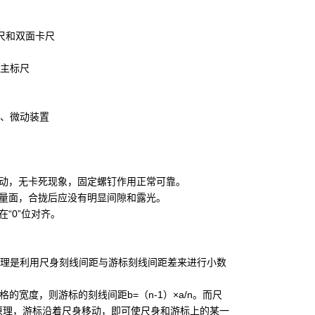
尺和双面卡尺
主标尺
、微动装置
滑动，无卡死现象，固定螺钉作用正常可靠。
测量面，合拢后应没有明显间隙和露光。
“0”位对齐。
理是利用尺身刻线间距与游标刻线间距差来进行小数
的宽度，则游标的刻线间距b=（n-1）×a/n。而尺
这个原理，游标沿着尺身移动，即可使尺身和游标上的某一