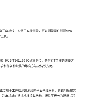
有三座标线，方便三座标测量，可以测量零件和形位偏
本工具。
）按JB/T3411.59-99标准制造，是带有T型槽的铸铁方
用户要求制作各种规格的等高方箱及铸铁方筒。
铁平板主要用于工件检测或划线的平面基准器具。铸铁地板按其
。利丰机械的铸铁地板按其结构、铸铁平板分为筋板式和