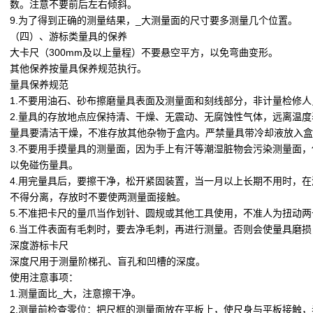
数。注意不要前后左右倾斜。
9.为了得到正确的测量结果，_大测量面的尺寸要多测量几个位置。
（四）、游标类量具的保养
大卡尺（300mm及以上量程）不要悬空平方，以免弯曲变形。
其他保养按量具保养规范执行。
量具保养规范
1.不要用油石、砂布擦磨量具表面及测量面和刻线部分，非计量检修
2.量具的存放地点应保持清、干燥、无震动、无腐蚀性气体，远离温
量具要清洁干燥，不准存放其他杂物于盒内。严禁量具带冷却液放入盒
3.不要用手摸量具的测量面，因为手上有汗等潮湿脏物会污染测量面
以免碰伤量具。
4.用完量具后，要擦干净，松开紧固装置，当一月以上长期不用时，
不得分离，存放时不要使两测量面接触。
5.不准把卡尺的量爪当作划针、圆规或其他工具使用，不准人为扭动
6.当工件表面有毛刺时，要去净毛刺，再进行测量。否则会使量具磨
深度游标卡尺
深度尺用于测量阶梯孔、盲孔和凹槽的深度。
使用注意事项：
1.测量面比_大，注意擦干净。
2.测量前检查零位：把尺框的测量面放在平板上，使尺身与平板接触