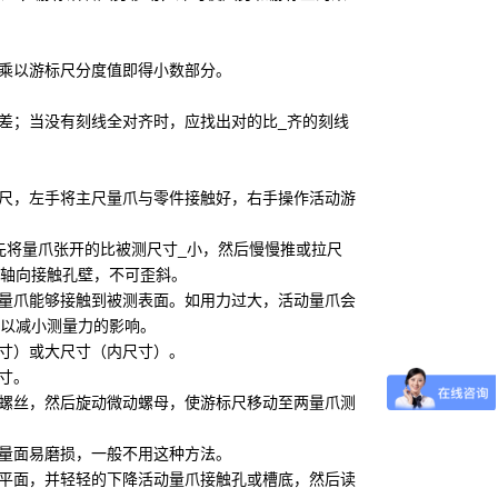
数乘以游标尺分度值即得小数部分。
误差；当没有刻线全对齐时，应找出对的比_齐的刻线
卡尺，左手将主尺量爪与零件接触好，右手操作活动游
先将量爪张开的比被测尺寸_小，然后慢慢推或拉尺
应轴向接触孔壁，不可歪斜。
个量爪能够接触到被测表面。如用力过大，活动量爪会
以减小测量力的影响。
尺寸）或大尺寸（内尺寸）。
寸。
定螺丝，然后旋动微动螺母，使游标尺移动至两量爪测
测量面易磨损，一般不用这种方法。
顶平面，并轻轻的下降活动量爪接触孔或槽底，然后读