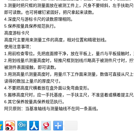
3.测量时把尺框的测量面放在被测工件上，尺身不要倾斜，左手扶助
即可读数。也可将螺钉紧固好，把尺拿起来读数。
4.深度尺与游标卡尺的读数原理相同。
5.保养按量具保养规范执行。
高度游标卡尺
高度尺主要用来测量工件的高度，相对位置和精密划线。
使用注意事项：
1.用前检查零位。先把底面擦干净，放在平板上，量爪与平板接触时
2.用划线量爪测量高度时，轻推尺框到划线爪略高于被测件尺寸时，
被测件表面接触，即可读数。
3.用测高量爪测量高度时，用量爪下工作面来测量，数值可直接从尺
读得的数加上量爪的厚度尺寸。
4.不要把高度尺横着放在盒外面以免弯曲变形。
5.搬移高度尺时，应一手托基座，一手扶主尺，不准竖着或横着提主尺
6.其它保养按量具保养规范执行。
阿贝原则：当基准轴线与测量轴线不在同一条直线。