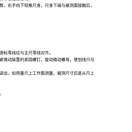
尺框，右手向下轻推尺身，尺身下端与被测面接触后，
，游标零线应与主尺零线对齐。
拧紧微动装置的紧固螺钉，旋动微动螺母，使划线爪与
上读出，如用量爪上工作面测量，被测尺寸应是从尺上
。