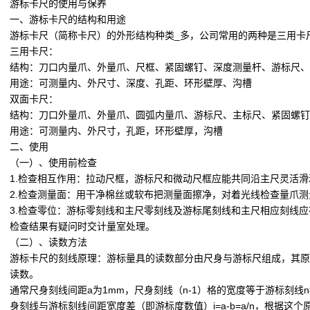
游标卡尺的使用与保养
一、游标卡尺的结构和用途
游标卡尺（简称卡尺）的外形结构种类_多，公司常用的两种是三用卡
三用卡尺：
结构：刀口内量爪、外量爪、尺框、紧固螺钉、深度测量杆、游标尺、
用途：可测量内、外尺寸、深度、孔距、环形壁厚、沟槽
双面卡尺：
结构：刀口外量爪、外量爪、圆弧内量爪、游标尺、主标尺、紧固螺钉
用途：可测量内、外尺寸，孔距，环形壁厚，沟槽
二、使用
（一）、使用前检查
1.检查相互作用：拉动尺框，游标尺和微动尺框应能共同沿主尺灵活
2.检查测量面：用干净棉丝或软布把测量面擦净，对着光线检查量爪
3.检查零位：游标零刻线和主尺零刻线及游标尾刻线和主尺相应刻线应在
检查结果有疑问时交计量室处理。
（二）、读数方法
游标卡尺的刻线原理：游标量具的读数部分由尺身与游标尺组成，其原
读数。
通常尺身刻线间距a为1mm，尺身刻线（n-1）格的宽度等于游标刻线n格
身刻线与游标刻线间距宽度差（即游标度数值）i=a-b=a/n，根据