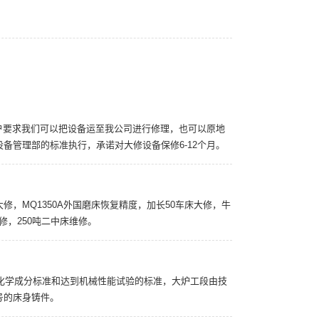
据客户要求我们可以把设备运至我公司进行修理，也可以原地
备管理部的标准执行，承诺对大修设备保修6-12个月。
床大修，MQ1350A外国磨床恢复精度，加长50车床大修，牛
修，250吨二中床维修。
250的化学成分标准和达到机械性能试验的标准，大炉工段由技
号的床身铸件。