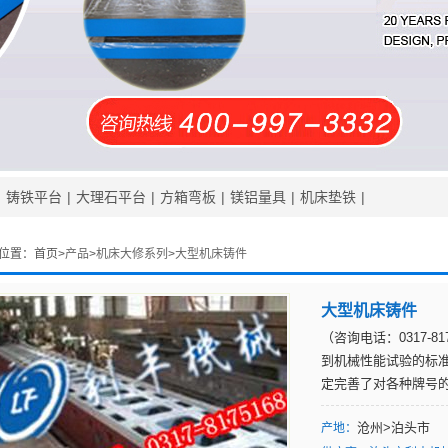
|
铸铁平台
|
大理石平台
|
方箱弯板
|
镁铝量具
|
机床垫铁
|
位置：
首页>
产品
>
机床大修系列
>
大型机床铸件
大型机床铸件
（咨询电话：0317-8
到机械性能试验的标
定完善了对各种牌号
沧州>泊头市
产地：