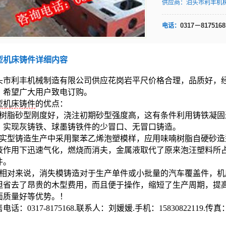
供应商：
泊头市利丰机
0317－8175168
电话：
型机床铸件详细内容
头市利丰机械制造有限公司供应花岗岩平尺价格合理，品质好，
。希望广大用户致电订购。
型机床铸件
的优点：
、树脂砂型刚度好，浇注初期砂型强度高，这有条件利用铸铁凝
，实现灰铸铁、球墨铸铁件的少冒口、无冒口铸造。
、实型铸造生产中采用聚苯乙烯泡塑模样，应用味喃树脂自硬砂
液作用下迅速气化，燃烧而消夫，金属液取代了原来泡汪塑料所
件。
、相对来说，消失模铸造对于生产单件或小批量的汽车覆盖件，
但省去了昂贵的木型费用，而且便于操作，缩短了生产周期，提
面质量好等优势。！
电话：0317-8175168.联系人：刘媛媛.手机：15830822119.传真：03