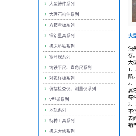
大型铸件系列
大理石构件系列
方箱弯板系列
镁铝量具系列
大
机床垫铁系列
泊
存
塞环规系列
大
铸铁平尺、直角尺系列
1
陷
对弧样板系列
2
偏摆检查仪、测量仪系列
属
铸
V型架系列
3
地轨系列
不
表
特种工具系列
销售
机床大修系列