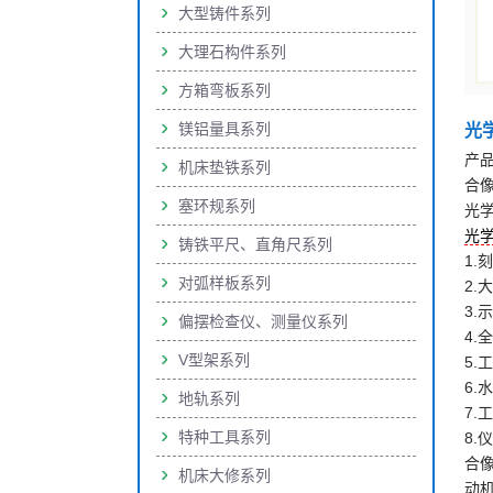
大型铸件系列
大理石构件系列
方箱弯板系列
镁铝量具系列
光
产
机床垫铁系列
合
塞环规系列
光学
光
铸铁平尺、直角尺系列
1.
对弧样板系列
2.
3.
偏摆检查仪、测量仪系列
4.
V型架系列
5.
6.
地轨系列
7.
特种工具系列
8.
合
机床大修系列
动