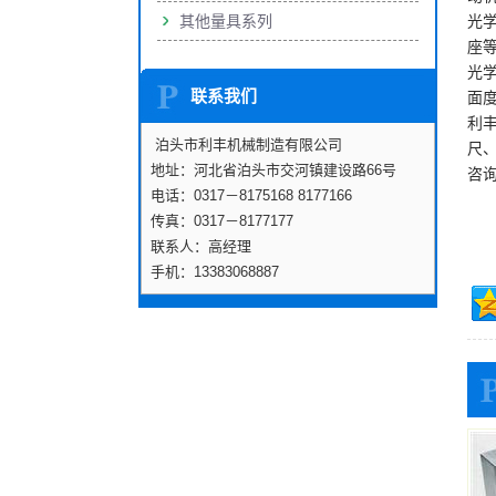
其他量具系列
光
座
光
联系我们
面
利
泊头市利丰机械制造有限公司
尺
地址：河北省泊头市交河镇建设路66号
咨询
电话：0317－8175168 8177166
传真：0317－8177177
联系人：高经理
手机：13383068887