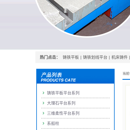
热门点击：
铸铁平板
|
铸铁划线平台
|
机床铸件
当前
铸铁平板平台系列
大理石平台系列
三维柔性平台系列
系船柱