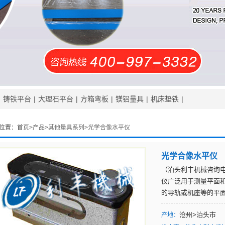
|
铸铁平台
|
大理石平台
|
方箱弯板
|
镁铝量具
|
机床垫铁
|
位置：
首页>
产品
>
其他量具系列
>
光学合像水平仪
光学合像水平仪
（泊头利丰机械咨询电话
仪广泛用于测量平面
的导轨或机座等的平
沧州>泊头市
产地：