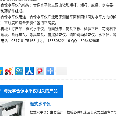
学合像水平仪的结构：合像水平仪主要由微动螺杆、螺母、度盘、水准器、
等制药部件组成。
学合像水平仪用途：合像水平仪广泛用于测量平面和圆柱面对水平方向的
度、直线度和设备安装位置的正确度。
丰机械主打产品：框式水平仪，断面铣床，铸铁平板、检验平尺、花岗石
、弯板、阶梯垫铁、等高垫铁、偏摆检查仪、齿轮跳动检查仪、水平仪，
电话：0317-8175168 手机：15830822119 QQ：896482905
与光学合像水平仪相关的产品
框式水平仪
框式水平仪：主要应用于检验各种机床及其它类型设备导