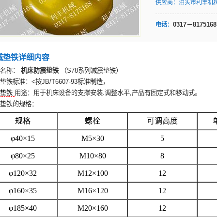
供应商：
泊头市利丰机
0317－8175168
电话：
城垫铁详细内容
名称：
机床防震垫铁
（S78系列减震垫铁）
垫铁标准：<按JB/T6607-93标准制造，
垫铁
用途：用于机床设备的支撑安装.调整水平,产品有固定式和移动式。
垫铁的规格：
规格
螺栓
可调高度
φ40×15
M5×30
5
φ80×25
M10×80
8
φ120×32
M12×100
12
φ160×35
M16×120
12
φ185×40
M20×160
12