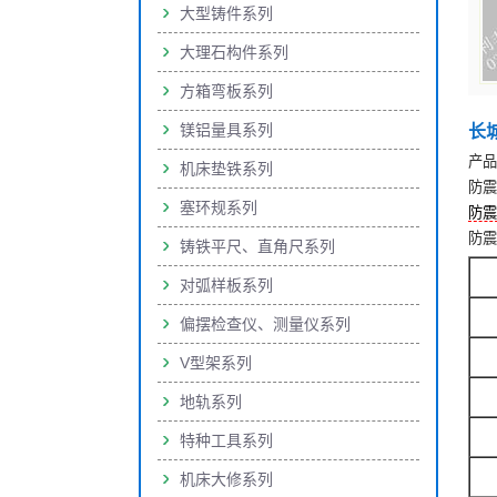
大型铸件系列
大理石构件系列
方箱弯板系列
镁铝量具系列
长
产品
机床垫铁系列
防震
塞环规系列
防震
防震
铸铁平尺、直角尺系列
对弧样板系列
偏摆检查仪、测量仪系列
V型架系列
地轨系列
特种工具系列
机床大修系列