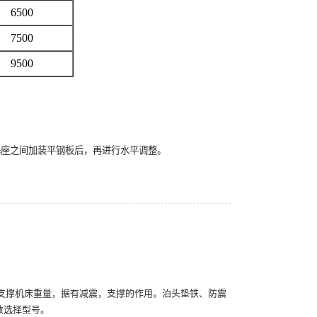
6500
7500
9500
基座之间加装平钢板后，再进行水平调整。
下面，支撑机床重量，据有减震，支撑的作用。泊头垫铁、防震
数选择型号。