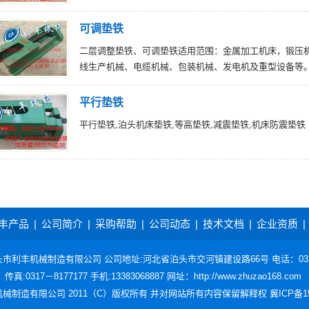
可调垫铁
二层调整垫铁、可调垫铁适用范围：金属加工机床，锻压
线生产机械、电缆机械、包装机械、发电机及重型设备等
平行垫铁
平行垫铁,泊头机床垫铁,等高垫铁,减震垫铁,机床防震垫铁
丰产品
|
公司简介
|
采购帮助
|
公司动态
|
技术文档
|
企业资质
|
市利丰机械制造有限公司 公司地址:河北省泊头市交河镇建设路66号 电话：0317
传真:0317－8177177 手机:13383068887 网址：
http://www.zhuzao168.com
械制造有限公司 2011（C）版权所有 并对网站所有内容保留解释权
冀ICP备15