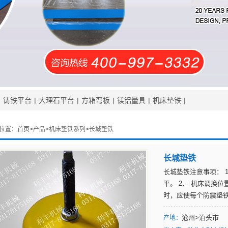
|
铸铁平台
|
大理石平台
|
方箱弯板
|
镁铝量具
|
机床垫铁
|
位置：
首页>
产品
>
机床垫铁系列
>
长城垫铁
长城垫铁
长城垫铁注意事项： 
平。 2、 机床调换
时，应使每个防震垫
沧州>泊头市
产地：