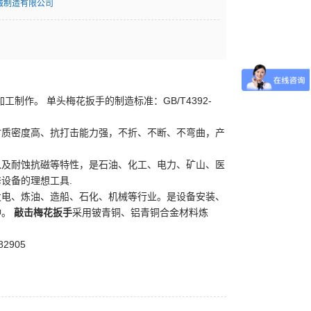
械制造有限公司
工制作。 单头梅花扳手的制造标准：GB/T4392-
材质密度高、抗打击能力强，不折、不断、不弯曲，产
以及耐蚀抗磁等特性，是石油、化工、电力、矿山、医
设备的理想工具.
发电、炼油、造船、石化、机械等行业。是设备安装、
种。
敲击梅花扳手
采用铍青铜、铝青铜合金材料炼
2905