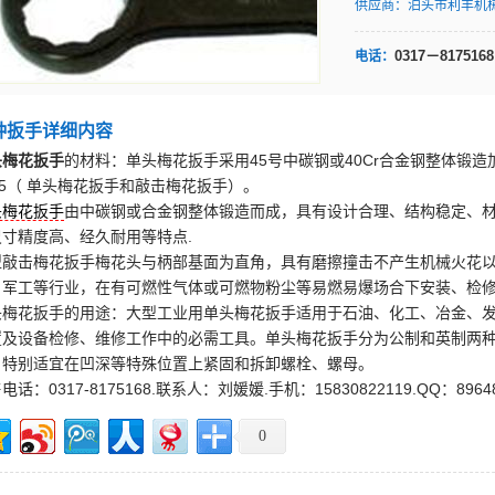
供应商：
泊头市利丰机
0317－8175168
电话：
种扳手详细内容
头梅花扳手
的材料：单头梅花扳手采用45号中碳钢或40Cr合金钢整体锻造加
95（ 单头梅花扳手和敲击梅花扳手）。
头梅花扳手
由中碳钢或合金钢整体锻造而成，具有设计合理、结构稳定、
尺寸精度高、经久耐用等特点.
型敲击梅花扳手梅花头与柄部基面为直角，具有磨擦撞击不产生机械火花
、军工等行业，在有可燃性气体或可燃物粉尘等易燃易爆场合下安装、检修
头梅花扳手的用途：大型工业用单头梅花扳手适用于石油、化工、冶金、
置及设备检修、维修工作中的必需工具。单头梅花扳手分为公制和英制两
。特别适宜在凹深等特殊位置上紧固和拆卸螺栓、螺母。
电话：0317-8175168.联系人：刘媛媛.手机：15830822119.QQ：89648
0