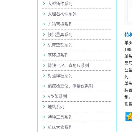
大型铸件系列
大理石构件系列
方箱弯板系列
镁铝量具系列
特
单
机床垫铁系列
19
塞环规系列
单
品
铸铁平尺、直角尺系列
凸
对弧样板系列
药
单
偏摆检查仪、测量仪系列
装
V型架系列
制
销售
地轨系列
特种工具系列
机床大修系列