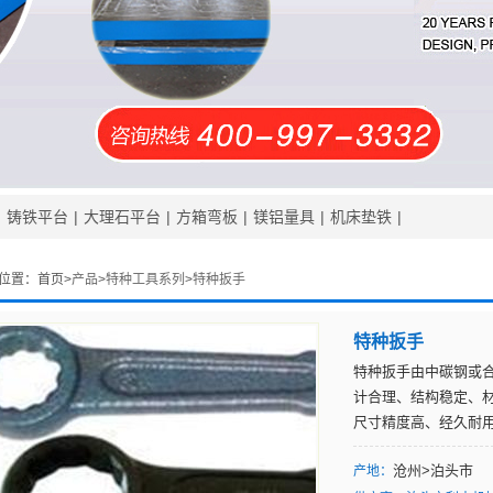
|
铸铁平台
|
大理石平台
|
方箱弯板
|
镁铝量具
|
机床垫铁
|
位置：
首页>
产品
>
特种工具系列
>
特种扳手
特种扳手
特种扳手由中碳钢或
计合理、结构稳定、
尺寸精度高、经久耐
沧州>泊头市
产地：