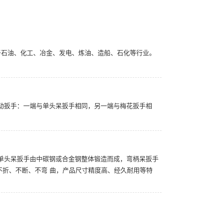
扳适用于石油、化工、冶金、发电、炼油、造船、石化等行业。
手、活动扳手：一端与单头呆扳手相同，另一端与梅花扳手相
特点：单头呆扳手由中碳钢或合金钢整体锻造而成，弯柄呆扳手
不折、不断、不弯 曲，产品尺寸精度高、经久耐用等特