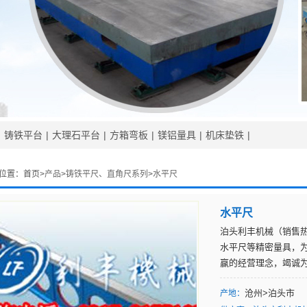
|
铸铁平台
|
大理石平台
|
方箱弯板
|
镁铝量具
|
机床垫铁
|
位置：
首页>
产品
>
铸铁平尺、直角尺系列
>
水平尺
水平尺
泊头利丰机械（销售热线
水平尺等精密量具，
赢的经营理念，竭诚
沧州>泊头市
产地：