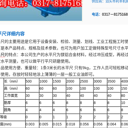
供应商：
泊头市利丰机
0317－8175168
电话：
平尺详细内容
平尺的主要用途是它用于设备安装、检验、测量、划线、工业工程施工时
下是本产品特点、规格及技术参数，也可为用户加工定做特殊型号尺寸水
平尺
的特点：本公司生产的水平尺为镁铝合金材料，经过冲压成型，再经
度水平测量，也可以做平行平尺研磨使用。
产品使用方便、重量轻：1条3米长的水平尺 只有9kg，工作人员可轻松
不使用，存放时轻轻地涂上薄薄的一层一般工业油即可。
长（mm）
500
1000
1500
2000
2500
3000
3500
400
高（mm）
60
60
60
100
100
100
100
150
工作面宽
30
30
30
40
40
40
40
80
筋厚
6
6
6
8
8
8
8
10
圆角
4
4
4
6
6
6
6
8
等级
0
0
1
1
2
2
2
2
度(mm)
0.003
0.005
0.015
0.018
0.056
0.056
0.064
0.0