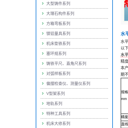
大型铸件系列
大理石构件系列
方箱弯板系列
镁铝量具系列
水
水
机床垫铁系列
以
塞环规系列
水
精
铸铁平尺、直角尺系列
本
对弧样板系列
期
偏摆检查仪、测量仪系列
规格
V型架系列
mm
地轨系列
特种工具系列
精度
机床大修系列
直线