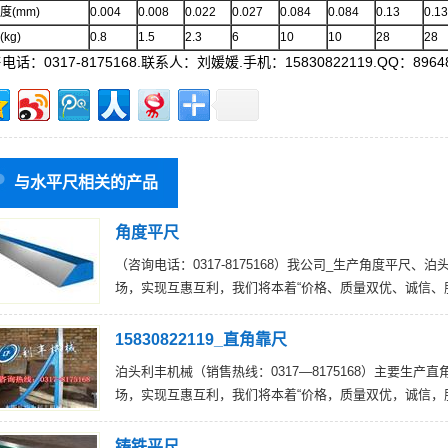
度(mm)
0.004
0.008
0.022
0.027
0.084
0.084
0.13
0.13
kg)
0.8
1.5
2.3
6
10
10
28
28
电话：0317-8175168.联系人：刘媛媛.手机：15830822119.QQ：89648
与水平尺相关的产品
角度平尺
（咨询电话：0317-8175168）我公司_生产角度平
场，实现互惠互利，我们将本着“价格、质量双优、诚信、
15830822119_直角靠尺
泊头利丰机械（销售热线：0317—8175168）主要生
场，实现互惠互利，我们将本着“价格，质量双优，诚信，
铸铁平尺